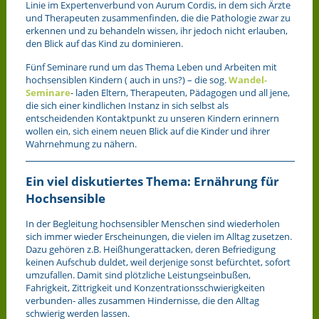
Linie im Expertenverbund von Aurum Cordis, in dem sich Ärzte
und Therapeuten zusammenfinden, die die Pathologie zwar zu
erkennen und zu behandeln wissen, ihr jedoch nicht erlauben,
den Blick auf das Kind zu dominieren.
Fünf Seminare rund um das Thema Leben und Arbeiten mit
hochsensiblen Kindern ( auch in uns?) – die sog.
Wandel-
Seminare
- laden Eltern, Therapeuten, Pädagogen und all jene,
die sich einer kindlichen Instanz in sich selbst als
entscheidenden Kontaktpunkt zu unseren Kindern erinnern
wollen ein, sich einem neuen Blick auf die Kinder und ihrer
Wahrnehmung zu nähern.
Ein viel diskutiertes Thema: Ernährung für
Hochsensible
In der Begleitung hochsensibler Menschen sind wiederholen
sich immer wieder Erscheinungen, die vielen im Alltag zusetzen.
Dazu gehören z.B. Heißhungerattacken, deren Befriedigung
keinen Aufschub duldet, weil derjenige sonst befürchtet, sofort
umzufallen. Damit sind plötzliche Leistungseinbußen,
Fahrigkeit, Zittrigkeit und Konzentrationsschwierigkeiten
verbunden- alles zusammen Hindernisse, die den Alltag
schwierig werden lassen.