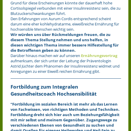
Grund für diese Erscheinungen könnte der dauerhaft hohe
Cortisolspiegel verbunden mit einer Insulinresistenz sein, die zu
Blutzuckerschwankungen führt.
Den Erfahrungen von Aurum Cordis entsprechend scheint
darum eine eher kohlehydratarme, eiweißreiche Ernährung für
hochsensible Menschen wichtig sein.
Wir würden uns über Rückmeldungen freuen, die zu
diesem Thema Stellung nehmen und uns helfen, in
diesen wichtigen Thema immer bessere Hilfestellung für
die Betroffenen geben zu können.
Darüber hinaus machen wir auf unseren
Ernährungsvortrag
aufmerksam, der sich unter der Leitung der Präventologin
Astrid Jüchter dem Phänomen der Insulinresistenz widmet und
Anregungen zu einer Eiweiß reichen Ernährung gibt.
Fortbildung zum Integralen
Gesundheitscoach Hochsensibilität
“Fortbildung im sozialen Bereich ist mehr als das Lernen
von Fachwissen, von richtigen Methoden und Techniken.
Fortbildung dreht sich hier auch um Beziehungsfähigkeit
mit mir selbst und meinem Gegenüber. Zugangswege zu
verschiedenen Ebenen von Gesundheit zu suchen und
damit Quellen für eigenes Heilwerden und Heil-Sein zu