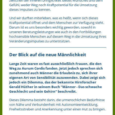
zwischen der inneren Dringlichkeit dieses Wunsches und dem
Gefühl, weder Weg noch Kraftpotential für die Umsetzung
dieses Impulses zu kennen.
Und wir durften miterleben, was es heißt, wenn sich dieses
Kraftpotential öffnet und dem Menschen zur Verfügung steht.
Darum ist es uns besonders wichtig geworden, sowohl in
unseren Beratungsleistungen wie auch in den Fortbildungen
hochsensible Menschen auf diesem Weg in die Umsetzung ihres
Veränderungsimpulses zu unterstützen.
Der Blick auf die neue Männlichkeit
Lange Zeit waren es fast ausschließlich Frauen, die den
Weg zu Aurum Cordis fanden. Jetzt jedoch sprechen sich
zunehmend auch Männer die Erlaubnis zu, sich ihrer
eigenen Art von Sensibilität zuzuwenden. Dabei zeigt sich
jedoch ein Dilemma, das der bekannte Hirnforscher
Gerald Hüther in seinem Buch “Männer - Das schwache
Geschlecht und sein Gehirn” beschreibt.
Dieses Dilemma besteht darin, die urmenschlichen Bedürfnisse
von Nähe und Verbundenheit mit Autonomieentwicklung,
Freiheitsstreben und Anerkennung unter einen Hut zu bringen.