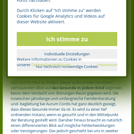
Fonts nachladen.
All zu oft gibt ansonsten diese Andersartigkeit der Kinder, die
Durch Klicken auf “Ich stimme zu” werden
ihrem der gängigen Norm entsprechenden
Cookies für Google Analytics und Videos auf
“Funktionieren”entgegensteht, Anlass für unter Umständen
dieser Website aktiviert.
vorschnelle AD(H)S und andere Diagnosen, die den Eltern zwar
die Erleichterung schenken, die Auffälligkeiten nun bei einem
mittlerweile akzeptierten Namen nennen zu können, jedoch
Ich stimme zu
gleichzeitig Wegbereiter einer fatalen Entwicklung sind. Diese
Diagnosen bedeuten Festschreibungen für das Kind . Sie
prangen künftig wie ein Label auf seiner Stirn, dem es mehr
Individuelle Einstellungen
vertraut als seinem inneren Empfinden zu sich selbst.
Weitere Informationen zu Cookies in
unserer
Datenschutzerklärung
Impressum
Immer mehr Eltern jedoch misstrauen dieser Entwicklung. Nach
Nur technisch notwendige Cookies
einer oft langen Odyssee von Arzt zu Arzt und Therapeut zu
Therapeut sehnen sie sich danach, einen passenden Weg für
sich und ihr Kind zu finden. Dieser sollte immer mit einem
vertrauenden Blick auf
das Gesunde in jedem Kind
beginnen,
bevor dem Verdacht von Störungen Raum gegeben wird. Die
inzwischen jahrelange und umfangreiche Familienberatung
und- begleitung bei Aurum Cordis hat ganz deutlich gezeigt,
dass dieses Gesunde immer da ist. Es wird zu einer tief
ordnenden Instanz, wenn es gesucht und in den Mittelpunkt
der Beratung gestellt wird. Darüber hinaus braucht es natürlich
einen differenzierten Blick auf mögliche Fehlentwicklungen
oder Verzögerungen. Das jedoch geschieht bei uns in zweiter