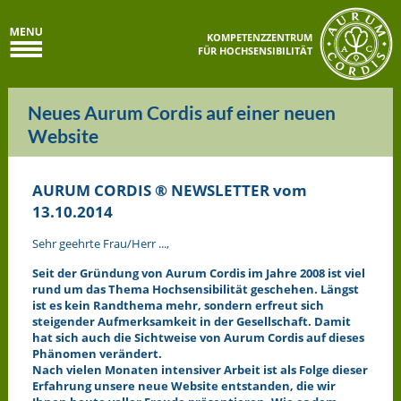
KOMPETENZZENTRUM
FÜR HOCHSENSIBILITÄT
Neues Aurum Cordis auf einer neuen
Website
AURUM CORDIS ® NEWSLETTER vom
13.10.2014
Sehr geehrte Frau/Herr ...,
Seit der Gründung von Aurum Cordis im Jahre 2008 ist viel
rund um das Thema Hochsensibilität geschehen. Längst
ist es kein Randthema mehr, sondern erfreut sich
steigender Aufmerksamkeit in der Gesellschaft. Damit
hat sich auch die Sichtweise von Aurum Cordis auf dieses
Phänomen verändert.
Nach vielen Monaten intensiver Arbeit ist als Folge dieser
Erfahrung unsere neue Website entstanden, die wir