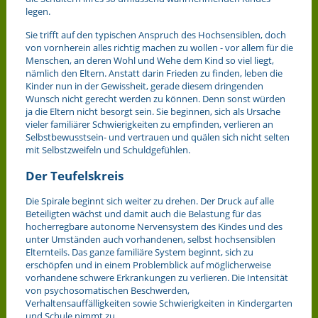
legen.
Sie trifft auf den typischen Anspruch des Hochsensiblen, doch
von vornherein alles richtig machen zu wollen - vor allem für die
Menschen, an deren Wohl und Wehe dem Kind so viel liegt,
nämlich den Eltern. Anstatt darin Frieden zu finden, leben die
Kinder nun in der Gewissheit, gerade diesem dringenden
Wunsch nicht gerecht werden zu können. Denn sonst würden
ja die Eltern nicht besorgt sein. Sie beginnen, sich als Ursache
vieler familiärer Schwierigkeiten zu empfinden, verlieren an
Selbstbewusstsein- und vertrauen und quälen sich nicht selten
mit Selbstzweifeln und Schuldgefühlen.
Der Teufelskreis
Die Spirale beginnt sich weiter zu drehen. Der Druck auf alle
Beteiligten wächst und damit auch die Belastung für das
hocherregbare autonome Nervensystem des Kindes und des
unter Umständen auch vorhandenen, selbst hochsensiblen
Elternteils. Das ganze familiäre System beginnt, sich zu
erschöpfen und in einem Problemblick auf möglicherweise
vorhandene schwere Erkrankungen zu verlieren. Die Intensität
von psychosomatischen Beschwerden,
Verhaltensauffälligkeiten sowie Schwierigkeiten in Kindergarten
und Schule nimmt zu.