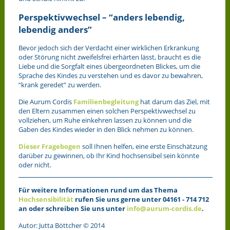
Perspektivwechsel – “anders lebendig,
lebendig anders”
Bevor jedoch sich der Verdacht einer wirklichen Erkrankung
oder Störung nicht zweifelsfrei erhärten lässt, braucht es die
Liebe und die Sorgfalt eines übergeordneten Blickes, um die
Sprache des Kindes zu verstehen und es davor zu bewahren,
“krank geredet” zu werden.
Die Aurum Cordis
Familienbegleitung
hat darum das Ziel, mit
den Eltern zusammen einen solchen Perspektivwechsel zu
vollziehen, um Ruhe einkehren lassen zu können und die
Gaben des Kindes wieder in den Blick nehmen zu können.
Dieser Fragebogen
soll Ihnen helfen, eine erste Einschätzung
darüber zu gewinnen, ob Ihr Kind hochsensibel sein könnte
oder nicht.
Für weitere Informationen rund um das Thema
Hochsensibilität
rufen Sie uns gerne unter 04161 - 714 712
an oder schreiben Sie uns unter
info@aurum-cordis.de
.
Autor: Jutta Böttcher © 2014