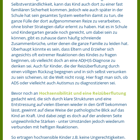
Selbstverständlichkeit, kann das Kind auch dort zu einer fast
familiären Sicherheit kommen. Jedoch wie auch später in der
Schule hat sein gesamtes System weiterhin damit zu tun, die
ganze Fülle der dort aufgenommenen Reize zu verarbeiten,
ohne bisher Strategien dafür erlernt zu haben. Hat es in Schule
und Kindergarten gerade noch gereicht, um dabei sein zu
können, gibt es zuhause dann häufig schreiende
Zusammenbrüche, unter denen die ganze Familie zu leiden hat.
Überhaupt könnte es sein, dass Eltern und Erzieher sich
angesichts oft extremer Reaktionen des Kindes zu fragen
beginnen, ob vielleicht doch an eine AD(H)S-Diagnose zu
denken sei. Auch für Kinder, die der Reizüberflutung durch
einen völligen Rückzug begegnen und in sich selbst versunken
zu sein scheinen, ist die Welt nicht rosig. Hier fragt man sich, ob
ADS oder vielleicht auch Autismus zu diagnostizieren sei.
Bevor noch an
Hochsensibilität und eine Reizüberflutung
gedacht wird, die sich durch klare Strukturen und eine
Entstressung auf vielen Ebenen wieder in den Griff bekommen
lässt, gewinnt auf diese Weise der pathologische Blick auf das
Kind an Kraft. Und dabei zeigt es doch auf der anderen Seite
ungewöhnliche Stärken - unter Umständen jedoch wiederum
verbunden mit heftigen Reaktionen.
So ertragen hochsensible Kinder z.B. keine Ungerechtigkeiten.