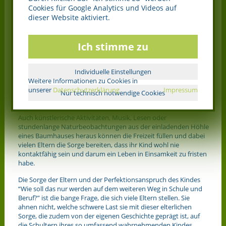
Cookies für Google Analytics und Videos auf
Freundschaften und Freizeit
dieser Website aktiviert.
Tiefgründig wie diese Kinder sind, wählen sie ihre Freunde
sorgfältig aus. Oft haben sie nur einen oder sehr wenige
Ich stimme zu
wirkliche Freundschaften oder neigen eher dazu, ein
Einzelgänger zu sein.
Individuelle Einstellungen
Das bedeutet jedoch nicht zwangsläufig, dass sie unglücklich
Weitere Informationen zu Cookies in
sein müssen. In ihrer Fähigkeit zur nonverbalen
unserer
Datenschutzerklärung
Impressum
Kommunikation finden sie auch oft in Tieren ihren besten
Nur technisch notwendige Cookies
Freund.
Auch künstlerische Aktivitäten, Musik, Lesen oder
stundenlange Naturbeobachtungen aus der einladenden Höhle
eines Baumhauses heraus können die Freizeit füllen und dabei
vielen Eltern die Sorge bereiten, dass ihr Kind wohl nie
kontaktfähig sein und darum ein Leben in Einsamkeit zu fristen
habe.
Die Sorge der Eltern und der Perfektionsanspruch des Kindes
“Wie soll das nur werden auf dem weiteren Weg in Schule und
Beruf?” ist die bange Frage, die sich viele Eltern stellen. Sie
ahnen nicht, welche schwere Last sie mit dieser elterlichen
Sorge, die zudem von der eigenen Geschichte geprägt ist, auf
die Schultern ihres so umfassend wahrnehmenden Kindes