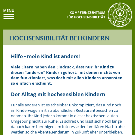
KOMPETENZZENTRUM
FÜR HOCHSENSIBILITÄT
HOCHSENSIBILITÄT BEI KINDERN
Hilfe - mein Kind ist anders!
Viele Eltern haben den Eindruck, dass nur ihr Kind zu
diesen “anderen” Kindern gehört, mit denen nichts von
dem funktioniert, was doch mit allen Kindern ansonsten
so einfach erscheint.
Der Alltag mit hochsensiblen Kindern
Für alle anderen ist es scheinbar unkompliziert, das Kind noch
im Kinderwagen mit zu abendlichen Restaurantbesuchen zu
nehmen. Ihr Kind jedoch kommt in dieser hektischen lauten
Umgebung nicht zur Ruhe. Es schreit und lässt sich noch lange
danach kaum beruhigen. Im Interesse der familiären Nachtruhe
werden solche Abenteuer darum in Zukunft eher unterbleiben.