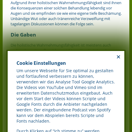
Aufgrund ihrer holistischen Wahrnehmungsfähigkeit sind ihnen
die Konsequenzen einer solchen Behandlung lebendig vor
Augen und sie empfinden sie wie eine eigene tiefe Beschämung.
Unbändige Wut oder auch tränenreiche Verzweiflung mit
tagelangen Diskussionen können die Folge sein.
Die Gaben
Die holistische Wahrnehmungsfähigkeit ist meistens auch
verbunden mit großem Ideenreichtum, Kreativität und
ausgeprägten empathischen Fähigkeiten. Wer so verbunden
denkt und fühlt, ist nicht selten in jungen Jahren schon ein
Cookie Einstellungen
kleiner Philosoph, der in einer natürlichen, weit
Um unsere Webseite für Sie optimal zu gestalten
wahrnehmenden Spiritualität zuhause ist.
und fortlaufend verbessern zu können,
Fragen nach dem Sinn des Lebens, nach Leben und Tod, nach
verwenden wir das Analyse Tool Google Analytics.
der eigenen Lebensaufgabe werden den Eltern zu Zeiten
Die Videos von YouTube und Vimeo sind im
gestellt, wo diese mit Überraschung feststellen, dass sie sich
erweiterten Datenschutzmodus eingebaut. Auch
selbst damit bisher gar nicht oder zu wenig beschäftigt haben.
vor dem Start der Videos können Scripte und
Google Fonts durch die Anbieter nachgeladen
Über ihre Jahre hinaus gereift, sind hochsensible Kinder darum
werden. Der eingebundene Podcast von Spotify
oft all zu junge Ratgeber von erstaunlicher ursprünglicher
kann vor dem Abspielen bereits Scripte und
Weisheit, so dass Eltern aufgefordert sind, ihren Kindern die
Fonts nachladen.
Unbeschwertheit ihres Alters zu erhalten und sie nicht zu früh
zu kleinen Erwachsenen zu machen oder machen zu lassen.
Durch Klicken auf “Ich stimme zu” werden