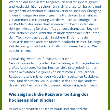
Während das Kind in familiär geschützter Atmosphäre, gelöst
und wach, sich häufig schon früh in differenzierter Sprache und
mit großem Wortschatz zu äußern versteht, stellt der Übergang
in den Kindergarten eine ungeahnte Hürde dar. Es scheint zu
verstummen. Die Trennung von der Mutter ist allmorgendlich
ein Problem, das unter Umständen schon beim Finden der
richtigen Kleidung für diesen Tag zuhause dramatisch beginnt.
Viele Tränen fließen, während im Kindergarten der Platz unter
dem Tisch, von dem aus sich in sicherer Entfernung der
Stuhlkreis mit den anderen Kindern beobachten lässt, für lange
Zeit der einzig mögliche Aufenthaltsort in dieser fremden Welt
zu sein scheint.
Einmal eingewöhnt, ist für viele Kinder eine
Geburtstagseinladung oder Übernachtung im Kindergarten ein
großes Abenteuer. Für das hochsensible Kind jedoch können
solche Aktivitäten die Quelle von nicht mehr zu steuernder
Reizüberflutung mit heftigen körperlich- seelischen Reaktionen
sein - und darum ein Graus. Wieder ist das Kind das “andere”,
das sich nicht einfach in Gruppenaktivitäten eingliedern lässt.
Wie zeigt sich die Reizverarbeitung des
hochsensiblen Kindes?
Ist der Kindergarten endlich vertraut und eine tägliche