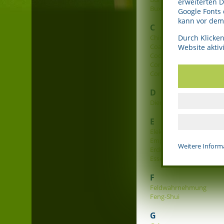
erweiterten 
Buxtehude
Google Fonts
kann vor dem 
C
Chiropraxis
Durch Klicken
Coach
Website aktivi
Code of Honour
Corporate Identity
Corporate Responsibility
D
Dienstleistungsunterneh
E
Elektrosmog
Empfindsamkeit
Weitere Inform
Erdung
Essenz
F
Feldwahrnehmung
Feng-Shui
G