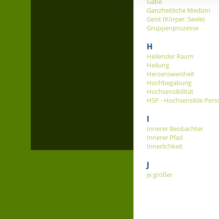
Gabe
Ganzheitliche Medizin
Geist (Körper, Seele)
Gruppenprozesse
H
Heilender Raum
Heilung
Herzensweisheit
Hochbegabung
Hochsensibilität
HSP - Hochsensible Pers
I
Innerer Beobachter
Innerer Pfad
Innerlichkeit
J
je größer