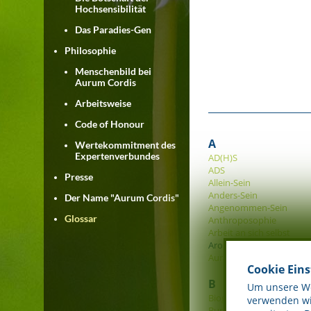
Hochsensibilität
Das Paradies-Gen
Philosophie
Menschenbild bei
Aurum Cordis
Arbeitsweise
Code of Honour
A
Wertekommitment des
Expertenverbundes
AD(H)S
ADS
Presse
Allein-Sein
Anders-Sein
Der Name "Aurum Cordis"
Angenommen-Sein
Glossar
Anthroposophie
Arbeit an sich selbst
Aron, Elaine
Aura
Cookie Ein
B
Um unsere Web
Biographie
verwenden wir
Burn-Out