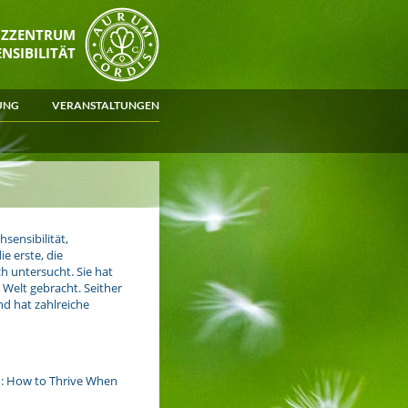
NZZENTRUM
NSIBILITÄT
UNG
VERANSTALTUNGEN
sensibilität,
e erste, die
h untersucht. Sie hat
e Welt gebracht. Seither
d hat zahlreiche
n: How to Thrive When