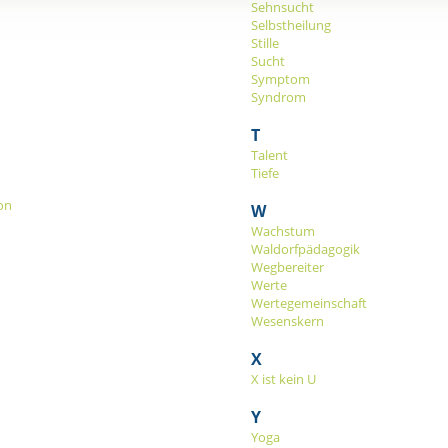
Sehnsucht
Selbstheilung
Stille
Sucht
Symptom
Syndrom
T
Talent
Tiefe
on
W
Wachstum
Waldorfpädagogik
Wegbereiter
Werte
Wertegemeinschaft
Wesenskern
X
X ist kein U
Y
Yoga