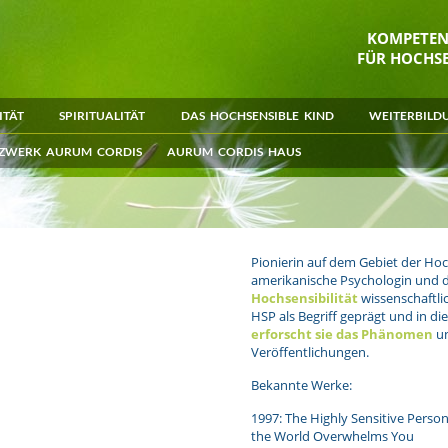
KOMPETE
FÜR HOCHSE
ITÄT
SPIRITUALITÄT
DAS HOCHSENSIBLE KIND
WEITERBILD
ZWERK AURUM CORDIS
AURUM CORDIS HAUS
Pionierin auf dem Gebiet der Hoch
amerikanische Psychologin und di
Hochsensibilität
wissenschaftlic
HSP als Begriff geprägt und in di
erforscht sie das Phänomen
un
Veröffentlichungen.
Bekannte Werke:
1997: The Highly Sensitive Perso
the World Overwhelms You