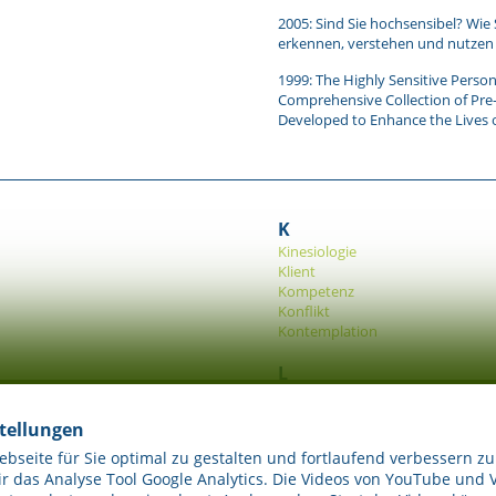
2005: Sind Sie hochsensibel? Wie
erkennen, verstehen und nutzen
1999: The Highly Sensitive Perso
Comprehensive Collection of Pre-
Developed to Enhance the Lives 
K
Kinesiologie
Klient
Kompetenz
Konflikt
Kontemplation
L
Lebensgestaltung
Lernen
stellungen
M
seite für Sie optimal zu gestalten und fortlaufend verbessern zu
 das Analyse Tool Google Analytics. Die Videos von YouTube und 
Massage