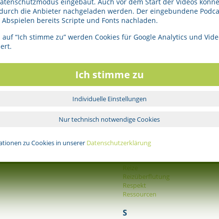
Menschenbild bei Aurum Cordis
Datenschutzmodus eingebaut. Auch vor dem Start der Videos könne
Morphogenetische Felder
 durch die Anbieter nachgeladen werden. Der eingebundene Podcas
Abspielen bereits Scripte und Fonts nachladen.
N
 auf “Ich stimme zu” werden Cookies für Google Analytics und Vide
Naturheilkunde
ert.
P
Parlow, Georg
Ich stimme zu
Phänomen
Philosophie
Individuelle Einstellungen
men, sozial
Q
Qualität
Nur technisch notwendige Cookies
R
Radiästhesie
ationen zu Cookies in unserer
Datenschutzerklärung
Raum
Reiten
Reize
Reizüberflutung
Respekt
Ressourcen
S