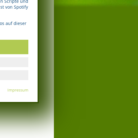
n Scripte und
t von Spotify
os auf dieser
Impressum