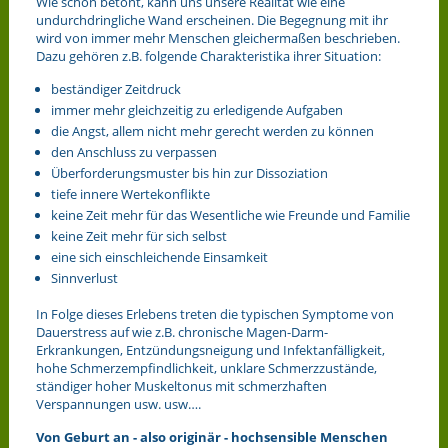
Wie schon betont, kann uns unsere Realität wie eine
undurchdringliche Wand erscheinen. Die Begegnung mit ihr
wird von immer mehr Menschen gleichermaßen beschrieben.
Dazu gehören z.B. folgende Charakteristika ihrer Situation:
beständiger Zeitdruck
immer mehr gleichzeitig zu erledigende Aufgaben
die Angst, allem nicht mehr gerecht werden zu können
den Anschluss zu verpassen
Überforderungsmuster bis hin zur Dissoziation
tiefe innere Wertekonflikte
keine Zeit mehr für das Wesentliche wie Freunde und Familie
keine Zeit mehr für sich selbst
eine sich einschleichende Einsamkeit
Sinnverlust
In Folge dieses Erlebens treten die typischen Symptome von
Dauerstress auf wie z.B. chronische Magen-Darm-
Erkrankungen, Entzündungsneigung und Infektanfälligkeit,
hohe Schmerzempfindlichkeit, unklare Schmerzzustände,
ständiger hoher Muskeltonus mit schmerzhaften
Verspannungen usw. usw….
Von Geburt an - also originär - hochsensible Menschen