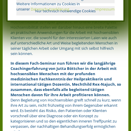
Fachwelt zu tragen.
Weitere Informationen zu Cookies in
unserer
Datenschutzerklärung
Impressum
Nur technisch notwendige Cookies
Dafür haben wir uns zum einen als Autorenteam zusammen
gefunden und unsere Erfahrungen in unserem Fachbuch
Hochsensibilität zu Papier gebracht. Im online- Fachkongress
Hochsensibilität stellen wir darüber hinaus eine breite Palette
an praktischen Anwendungen für die Arbeit mit hochsensiblen
Klienten vor, die sowohl für den interessierten Laien wie auch
auf unterschiedliche Art und Weise begleitenden Menschen in
seiner täglichen Arbeit oder Umgang mit sich selbst hilfreich
sein können.
In diesem Fach-Seminar nun führen wir die langjährige
Coachingerfahrung von Jutta Böttcher in der Arbeit mit
hochsensiblen Menschen mit der profunden
medizinischen Fachkenntnis der Heilpraktikerin und
international tätigen Dozentin, Mechthild Rex-Najuch, so
zusammen, dass ebenfalls alle begleitend tätigen
Menschen davon für ihre Arbeit profitieren können.
Denn Begleitung von Hochsensiblen greift schnell zu kurz, wenn
ihre Art zu sein, nicht frühzeitig von ihrem Gegenüber erkannt
wird. Es besteht das Risiko, den Patienten oder Klienten
vorschnell über eine Diagnose oder ein Konzept zu
kategorisieren und so den eigentlichen inneren Treffpunkt zu
verpassen, der nachhaltigen Behandlungserfolg ermöglichen