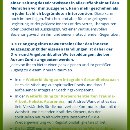
einer Haltung des Nichtwissens in aller Offenheit auf den
Menschen vor ihm zuzugehen, kann mehr geschehen als
in jeder fachlich begründeten Intervention.
Diese kann
noch immer folgen. Entscheidend aber für eine gelingende
Begleitung ist der geklärte innere Ort des Arztes, Therapeuten
oder Coaches als Ausgangspunkt einer vertrauensvollen
Beziehung zwischen ihm und seinem ratsuchenden Gegenüber.
Die Erlangung eines Bewusstseins über den inneren
Ausgangspunkt der eigenen Handlungen ist daher der
Dreh-und Angelpunkt aller Weiterbildungen, die bei
Aurum Cordis angeboten werden.
Jede von ihnen bietet einen ganz eigenen und ihr gemäßen
Zugang zu diesem inneren Raum an.
In der
Weiterbildung zum Integralen Gesundheitscoach
ist es die Mischung aus spiritueller Praxis und darauf
aufbauender Integraler Coachingskompetenz.
In der
Weiterbildung zur Körperorientierten Trauma-
Arbeit: Holistic Awareness,
mit Andrea Wandel ist es das
tiefe Verständnis für die non-verbale Kommunikation mit der
Weisheit und heilenden Kraft des Körpers, das den
spirituellen Raum als wichtigste Ressource für die
Wiedergewinnung von Regulationsfähigkeiten öffnet.
Die für 2020 geplante
Hypnosystemische Weiterbildung