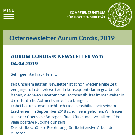
KOMPETENZZENTRUM
FÜR HOCHSENSIBILITÄT
Osternewsletter Aurum Cordis, 2019
AURUM CORDIS ® NEWSLETTER vom
04.04.2019
Sehr geehrte Frau/Herr ...,
seit unserem letzten Newsletter ist schon wieder einige Zeit
vergangen, in der wir weiterhin konsequent daran gearbeitet
haben, die vielen Facetten von Hochsensibilität immer weiter in
die öffentliche Aufmerksamkeit zu bringen.
Dabei hat uns unser Fachbuch Hochsensibilität seit seinem
Erscheinen im September 2018 schon sehr geholfen. Wir freuen
uns sehr über viele Anfragen, Buchkäufe und - vor allem - über
viele positive Rückmeldungen!
Das ist die schönste Belohnung für die intensive Arbeit der
Autoren.