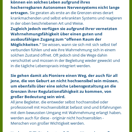
können ein solches Leben aufgrund ihres
hocherregbaren Autonomen Nervensystems nicht lange
ertragen.
Sie geraten als erste an die Grenzen eines derart
krankmachenden und selbst erkrankten Systems und reagieren
in der oben beschriebenen Art und Weise.
Zugleich jedoch verfügen sie aufgrund ihrer vernetzten
Wahrnehmungsfähigkeit über einen guten und
ausbaufähigen Zugang zum “offenen Raum der
Möglichkeiten.”
Sie wissen, wann sie sich mit sich selbst tief
verbunden fühlen und wie ihre Wahrnehmung sich in einem
solchen Zustand öffnet. Oft jedoch sind die Wege dahin
verschüttet und müssen in der Begleitung wieder geweckt und
in die tägliche Lebenspraxis integriert werden.
Sie gehen damit als Pioniere einen Weg, der auch für all
jene, die von Geburt an nicht hochsensibel sein müssen,
um ebenfalls über eine solche Lebensgestaltung an die
Grenzen ihrer Regulationsfähigkeit zu kommen, von
großer Bedeutung sein wird.
All jene Begleiter, die entweder selbst hochsensibel oder
professionell mit Hochsensibilität befasst sind und Erfahrungen
mit dem bewussten Umgang mit Wahrnehmung erlangt haben,
werden auch für diese - originär nicht hochsensiblen -
Menschen von großer Wichtigkeit werden.