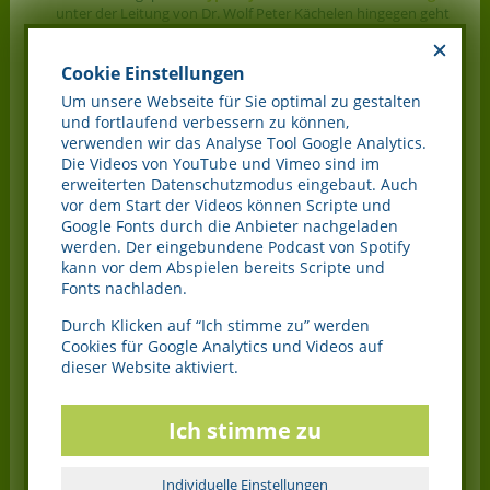
unter der Leitung von Dr. Wolf Peter Kächelen hingegen geht
einen eher mentalen Weg. Sie macht den Raum der
Möglichkeiten durch einen fragenden, fixierte Konzepte
Cookie Einstellungen
dekonstruierenden Umgang mit Sprache erfahrbar.
Um unsere Webseite für Sie optimal zu gestalten
Das gemeinsame Ziel jedoch liegt immer darin - und hier nutze
und fortlaufend verbessern zu können,
ich noch einmal die Sprache aus meinem Beitrag in unserem
verwenden wir das Analyse Tool Google Analytics.
Buch - “einen Riß in der bisher als (scheinbar) unabänderlich
Die Videos von YouTube und Vimeo sind im
wahrgenommenen Realität” herzustellen.
erweiterten Datenschutzmodus eingebaut. Auch
Schon Albert Einstein betonte, dass ein Problem niemals auf
vor dem Start der Videos können Scripte und
der gleichen Ebene gelöst werden könnte, auf der es
Google Fonts durch die Anbieter nachgeladen
entstanden ist. Jede unserer Weiterbildungen nutzt daher die
werden. Der eingebundene Podcast von Spotify
hochsensible Wahrnehmung unserer Teilnehmer, um einen
kann vor dem Abspielen bereits Scripte und
Ebenenwechsel herzustellen, der Problemlösung aus einer
Fonts nachladen.
übergeordneten Perspektive erlaubt.
Durch Klicken auf “Ich stimme zu” werden
Neu bei Aurum Cordis - das Fachseminar
Cookies für Google Analytics und Videos auf
dieser Website aktiviert.
"Hochsensible Menschen in Therapie und
Begleitung"
Ich stimme zu
Es ist dringend Zeit, die Erkenntnisse über die besonderen
Bedarfe und Bedürfnisse hochsensibler Menschen, die sich
ratsuchend an Ärzte, Therapeuten und Coaches wenden, in die
Individuelle Einstellungen