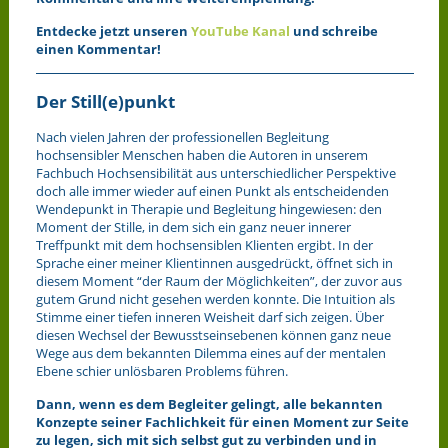
Entdecke jetzt unseren
YouTube Kanal
und schreibe
einen Kommentar!
Der Still(e)punkt
Nach vielen Jahren der professionellen Begleitung
hochsensibler Menschen haben die Autoren in unserem
Fachbuch Hochsensibilität aus unterschiedlicher Perspektive
doch alle immer wieder auf einen Punkt als entscheidenden
Wendepunkt in Therapie und Begleitung hingewiesen: den
Moment der Stille, in dem sich ein ganz neuer innerer
Treffpunkt mit dem hochsensiblen Klienten ergibt. In der
Sprache einer meiner Klientinnen ausgedrückt, öffnet sich in
diesem Moment “der Raum der Möglichkeiten”, der zuvor aus
gutem Grund nicht gesehen werden konnte. Die Intuition als
Stimme einer tiefen inneren Weisheit darf sich zeigen. Über
diesen Wechsel der Bewusstseinsebenen können ganz neue
Wege aus dem bekannten Dilemma eines auf der mentalen
Ebene schier unlösbaren Problems führen.
Dann, wenn es dem Begleiter gelingt, alle bekannten
Konzepte seiner Fachlichkeit für einen Moment zur Seite
zu legen, sich mit sich selbst gut zu verbinden und in