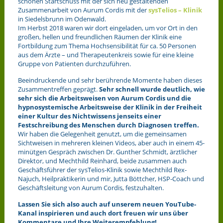
schönen Startschuss mit der sich neu gestaltenden
Zusammenarbeit von Aurum Cordis mit der
sysTelios – Klinik
in Siedelsbrunn im Odenwald.
Im Herbst 2018 waren wir dort eingeladen, um vor Ort in den
großen, hellen und freundlichen Räumen der Klinik eine
Fortbildung zum Thema Hochsensibilität für ca. 50 Personen
aus dem Ärzte – und Therapeutenkreis sowie für eine kleine
Gruppe von Patienten durchzuführen.
Beeindruckende und sehr berührende Momente haben dieses
Zusammentreffen geprägt.
Sehr schnell wurde deutlich, wie
sehr sich die Arbeitsweisen von Aurum Cordis und die
hypnosystemische Arbeitsweise der Klinik in der Freiheit
einer Kultur des Nichtwissens jenseits einer
Festschreibung des Menschen durch Diagnosen treffen.
Wir haben die Gelegenheit genutzt, um die gemeinsamen
Sichtweisen in mehreren kleinen Videos, aber auch in einem 45-
minütgen Gespräch zwischen Dr. Gunther Schmidt, ärztlicher
Direktor, und Mechthild Reinhard, beide zusammen auch
Geschäftsführer der sysTelios-Klinik sowie Mechthild Rex-
Najuch, Heilpraktikerin und mir, Jutta Böttcher, HSP-Coach und
Geschäftsleitung von Aurum Cordis, festzuhalten.
Lassen Sie sich also auch auf unserem neuen YouTube-
Kanal inspirieren und auch dort freuen wir uns über
Kommentare und Ihre Weiterempfehlung!