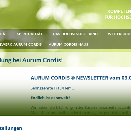
KOMPETE
FÜR HOCHSE
ITÄT
SPIRITUALITÄT
DAS HOCHSENSIBLE KIND
WEITERBILD
ZWERK AURUM CORDIS
AURUM CORDIS HAUS
dung bei Aurum Cordis!
AURUM CORDIS ® NEWSLETTER vom 03.0
Sehr geehrte Frau/Herr ...,
Endlich ist es soweit!
Wir haben die Erfahrung in der Zusammenarbeit mit zahl
Menschen innerhalb der letzten drei Jahre genutzt, um Ihn
und prozessoffene Weiterbildung zum
Gesundheitscoac
Menschen
anbieten zu können. Diese führen wir in Zus
stellungen
Nordlicht Akademie durch.