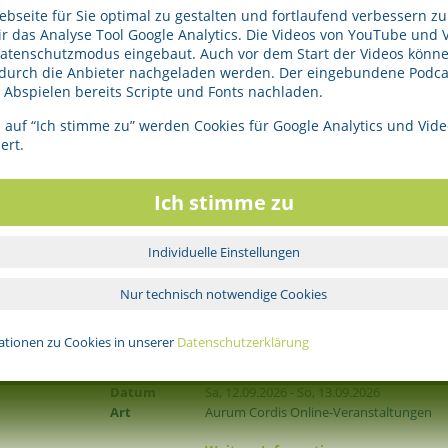
seite für Sie optimal zu gestalten und fortlaufend verbessern zu
Eine Kooperation mit dem IBW - Institut für Bildungswiss
 das Analyse Tool Google Analytics. Die Videos von YouTube und 
Karls-Universität Heidelberg dokumentiert die Qualität de
Datenschutzmodus eingebaut. Auch vor dem Start der Videos könne
 durch die Anbieter nachgeladen werden. Der eingebundene Podcas
Sie sind herzlich eingeladen am
17. August 2012
von 11:00
Abspielen bereits Scripte und Fonts nachladen.
erstes Er-leben der Ausbildung, ein Kennenlernen des Te
einem kostenlosen Informationstag im Aurum Cordis teil
 auf “Ich stimme zu” werden Cookies für Google Analytics und Vide
dafür um Anmeldung.
ert.
Der Anmeldeschluss für den ersten Durchgang dieser Weit
September 2012.
Ich stimme zu
Details hierzu wie auch zu der Weiterbildung finden 
Veranstaltungen auf der Website.
Individuelle Einstellungen
Unsere nächsten Veranstaltungen
Nur technisch notwendige Cookies
„Entwicklungsbegleitung“ von wahrnehmung
ationen zu Cookies in unserer
Datenschutzerklärung
in einer Zeit voller Unsicherheiten – Mission
Leiter/in
Andrea Wandel
Datum
Sa, 12.09.2026 - So, 13.09.2026
Art
Aurum Cordis Online-Veranstaltungen