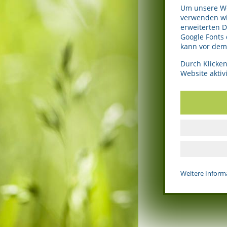
Um unsere Web
verwenden wir
erweiterten 
Google Fonts
kann vor dem 
Durch Klicken
Website aktivi
Weitere Inform