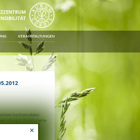
NZZENTRUM
NSIBILITÄT
UNG
VERANSTALTUNGEN
5.2012
reichen hochsensiblen
en eine gut strukturierte
h für hochsensible
ammenarbeit mit der