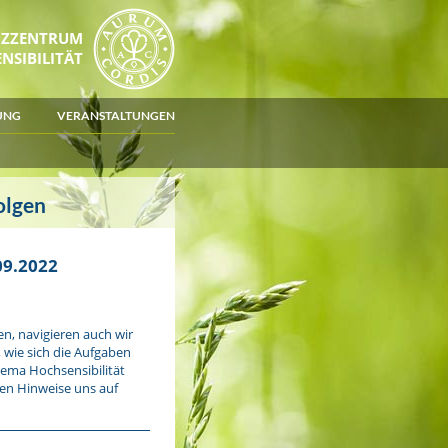
NZZENTRUM
NSIBILITÄT
UNG
VERANSTALTUNGEN
olgen
9.2022
n, navigieren auch wir
 wie sich die Aufgaben
ema Hochsensibilität
gen Hinweise uns auf