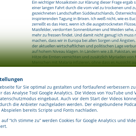
Ein wichtiger Mosaikstein zur Klärung dieser Frage ergab 
einer langen Fahrt durch die vom viel zu trockenen und
gezeichneten Landschaften Süddeutschlands, Österreichs 
inspirierenden Tagung in Brixen. Ich weiß nicht, wie es Eu
zerreißt es das Herz, wenn ich die ausgetrockneten Flüsse
Maisfelder, verdorrten Sonnenblumen und Weiden sehe, a
mehr zu fressen findet. Und damit nicht genug! Ich muss 
machen, dass wir in Europa bei allen Sorgen und Ängsten,
der aktuellen wirtschaftlichen und politischen Lage verb
auf hohem Niveau klagen. In Ländern wie z.B. Pakistan, 
Hitze die Ernten vernichten und zusätzlich Myriaden von
Menschen mit Malaria infizieren, ohne dass es Aussicht auf 
es inzwischen um das nackte Überleben.
Daraus kann ich für mich und für Aurum Cordis nur einen S
stellungen
nicht mehr aus, sich allein den Erkenntnissen zum Thema 
seite für Sie optimal zu gestalten und fortlaufend verbessern zu
zuzuwenden. Vielmehr ist es höchste Zeit, der Frage nach
 das Analyse Tool Google Analytics. Die Videos von YouTube und 
Dienst sich das Bewusstsein und Wissen stellen lässt, das
Datenschutzmodus eingebaut. Auch vor dem Start der Videos könne
Persönlichkeitsmerkmal bereits gesammelt wurde.
 durch die Anbieter nachgeladen werden. Der eingebundene Podcas
Abspielen bereits Scripte und Fonts nachladen.
Die Antwort ist eindeutig. Wir brauchen in unserem Be
dem unausweichlichen Systemwandel eine innere Ausricht
 auf “Ich stimme zu” werden Cookies für Google Analytics und Vide
uns erlaubt, die tiefe Wahrheit zu spüren, die in dem oft z
ert.
alles mit allem verbunden wäre, liegt.