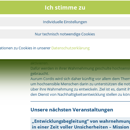
Diese Ebene ist vielen hochsensiblen Menschen zutiefst ve
Wissen wollen wir nutzen.
Ich stimme zu
Jetzt geht es also um die Integration der geistigen Ebene i
die Entwicklung von Nachhaltigkeit. Dafür müssen wir ke
beruflichen Positionen ausschreiben. Diese Arbeit kann je
Individuelle Einstellungen
tun, an die uns das Leben gerade gestellt hat. Wir dürfen 
Ebene anwesend werden lassen, die wir so lange verdräng
Nur technisch notwendige Cookies
betrachtet haben.
Es bedarf einer erneuten Öffnung für eine Entwicklung, di
Göpel als „die zweite Aufklärung“ bezeichnen. Nach der wi
ationen zu Cookies in unserer
Datenschutzerklärung
Revolution, die uns rein lineares Denken gelehrt hat, ist 
eine spirituell – ökologische Revolution unser immanente
aktivieren.
Dafür werden in ihrer Wahrnehmung geschulte hochsens
gebraucht.
Aurum Cordis wird sich daher künftig vor allem dem The
um hochsensible Menschen darin zu unterstützen die no
über ihre Wahrnehmung zu entwickeln. Ziel ist es, damit i
den Dienst von Nachhaltigkeitsentwicklung stellen zu kö
Unsere nächsten Veranstaltungen
„Entwicklungsbegleitung“ von wahrnehmung
in einer Zeit voller Unsicherheiten – Mission