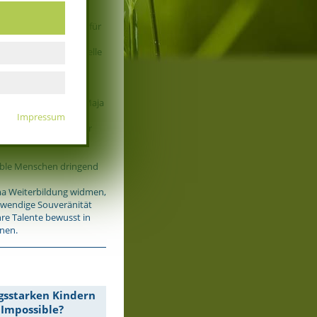
rtraut. Dieses Innere
n die weltweite Arbeit für
ine besonderen
der von uns an der Stelle
durch uns selbst eine
t und als überholt
e Vordenker wie z.B. Maja
ssenschaftlichen
Impressum
es nun entscheidend für
s Wissen wieder zu
ible Menschen dringend
ma Weiterbildung widmen,
twendige Souveränität
hre Talente bewusst in
nnen.
sstarken Kindern
 Impossible?