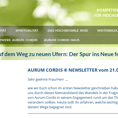
KOMPETE
FÜR HOCHSE
ITÄT
SPIRITUALITÄT
DAS HOCHSENSIBLE KIND
WEITERBILD
ZWERK AURUM CORDIS
AURUM CORDIS HAUS
f dem Weg zu neuen Ufern: Der Spur ins Neue f
AURUM CORDIS ® NEWSLETTER vom 21.0
Sehr geehrte Frau/Herr ...,
wie wir Euch schon im ersten Newsletter geschrieben habe
uns durch dieses Niemandsland des Wandels in der Frage,
von Aurum Cordis in seinem Engagement rund um das Th
verändern sollten. Heute sollt Ihr erfahren, welche wichti
diesem Wege begegnet sind.