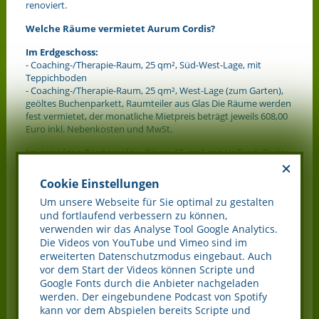
renoviert.
Welche Räume vermietet Aurum Cordis?
Im Erdgeschoss:
- Coaching-/Therapie-Raum, 25 qm², Süd-West-Lage, mit
Teppichboden
- Coaching-/Therapie-Raum, 25 qm², West-Lage (zum Garten),
geöltes Buchenparkett, Raumteiler aus Glas Die Räume werden
fest vermietet, der monatliche Mietpreis beträgt jeweils 608,00
Euro inkl. Nebenkosten und MwSt.
Im sonnigen Souterrain:
- Raum, 55 qm², mit Vollkork-Boden
- Raum, 26 qm², mit Linoliumboden, ideal als Lagerraum o.ä.
- separater Eingangsbereich, mit Linoliumboden (9 qm)
Cookie Einstellungen
- eigener Umkleide- und Toilettenbereich (10 qm)
Um unsere Webseite für Sie optimal zu gestalten
Die großzügigen, freundlichen Räume sind Richtung Westen
und fortlaufend verbessern zu können,
(zum Garten) gelegen und ideal für die körperbezogene Arbeit,
verwenden wir das Analyse Tool Google Analytics.
Tanz und Kunst oder die Arbeit mit Kindern. Sie sind für
Die Videos von YouTube und Vimeo sind im
mindestens 20 Stunden pro Woche fest zu mieten. Monatlicher
erweiterten Datenschutzmodus eingebaut. Auch
Mietpreis auf Anfrage.
vor dem Start der Videos können Scripte und
Google Fonts durch die Anbieter nachgeladen
Was bietet Aurum Cordis darüber hinaus?
werden. Der eingebundene Podcast von Spotify
- Ein attraktives und einladendes Gesamtambiente.
kann vor dem Abspielen bereits Scripte und
- Stunden- und tageweise Buchbarkeit weiterer Seminarräume