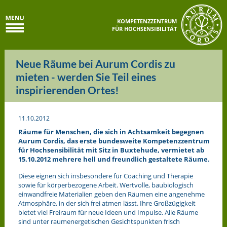
KOMPETENZZENTRUM
FÜR HOCHSENSIBILITÄT
Neue Räume bei Aurum Cordis zu
mieten - werden Sie Teil eines
inspirierenden Ortes!
11.10.2012
Räume für Menschen, die sich in Achtsamkeit begegnen
Aurum Cordis, das erste bundesweite Kompetenzzentrum
für Hochsensibilität mit Sitz in Buxtehude, vermietet
ab
15.10.2012
mehrere hell und freundlich gestaltete Räume.
Diese eignen sich insbesondere für Coaching und Therapie
sowie für körperbezogene Arbeit. Wertvolle, baubiologisch
einwandfreie Materialien geben den Räumen eine angenehme
Atmosphäre, in der sich frei atmen lässt. Ihre Großzügigkeit
bietet viel Freiraum für neue Ideen und Impulse. Alle Räume
sind unter raumenergetischen Gesichtspunkten frisch