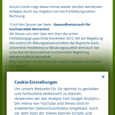
Aurum Cordis trägt diesen immer wieder deutlich werdenden
Anliegen durch das Angebot von vier Fortbildungsreihen
Rechnung.
1) Auf den Spuren der Seele -
Gesundheitscoach für
hochsensible Menschen
Wir freuen uns sehr über den Start der ersten
Fortbildungsgruppe Ende November 2012. Mit der Begleitung
des Institut für Bildungswissenschaften der Ruprecht-Karls-
Universität Heidelberg zur Beratungsqualität wird auch das
erste Mal die Besonderheit hochsensibler Begleitung
wissenschaftlich betrachtet.
Bitte beachten Sie den Start der zweiten Gruppe auf unserer
Homepage.
2) Auf den Spuren der Seele:
Berührung des Heiligen in
Zeiten des Wandels - Einführungsjahr in Meditation und
Cookie Einstellungen
Kontemplation
Dieses Einführungsjahr umfasst 8 Module zu je 3 Tagen und
Um unsere Webseite für Sie optimal zu gestalten
startet im Januar 2013.
und fortlaufend verbessern zu können,
Am 07.12.2012 von 11:00 - 15:00 Uhr laden wir herzlich zu einem
verwenden wir das Analyse Tool Google Analytics.
kostenlosen Schnuppertag
ein. An diesem Tag haben Sie die
Die Videos von YouTube und Vimeo sind im
Gelegenheit, Manfred de Vries und seine Arbeit näher
erweiterten Datenschutzmodus eingebaut. Auch
kennenzulernen.
vor dem Start der Videos können Scripte und