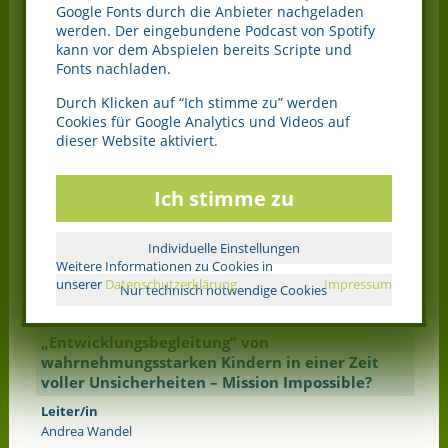
Google Fonts durch die Anbieter nachgeladen
3) Auf den Spuren der Seele -
Fortbildung: Trauma Heilung
werden. Der eingebundene Podcast von Spotify
und Selbstverbindung
kann vor dem Abspielen bereits Scripte und
Start der Fortbildung ist im November 2013
Fonts nachladen.
Zahlreiche Seminare mit Andrea Wandel im Laufe des Jahres
2013 geben Ihnen die Chance, diese tiefe Arbeit zu erfahren.
Durch Klicken auf “Ich stimme zu” werden
Besonders hinweisen möchten wir auf das schon vom
Cookies für Google Analytics und Videos auf
11.-13.01.2013 stattfindene Seminar
“Mobbing: Im Würgegriff
dieser Website aktiviert.
der Scham”
.
4) Eine weitere für 2014 geplante Fortbildung wird eine
Ich stimme zu
Wahrnehmungsschulung
umfassen. Sie dient dem Aufbau
einer inneren Landkarte zur besseren und bewussten
Einordnung der umfangreichen, auf den hochsensiben
Individuelle Einstellungen
Menschen einströmenden Informationen.
Weitere Informationen zu Cookies in
unserer
Datenschutzerklärung
Impressum
Nur technisch notwendige Cookies
Unsere nächsten Veranstaltungen
„Entwicklungsbegleitung“ von
wahrnehmungsstarken Kindern in einer Zeit
voller Unsicherheiten – Mission Impossible?
Leiter/in
Andrea Wandel