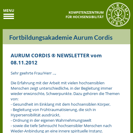
KOMPETENZZENTRUM
FÜR HOCHSENSIBILITÄT
Fortbildungsakademie Aurum Cordis
AURUM CORDIS ® NEWSLETTER vom
08.11.2012
Sehr geehrte Frau/Herr ...,
Die Erfahrung mit der Arbeit mit vielen hochsensiblen
Menschen zeigt unterschiedliche, in der Begleitung immer
wieder erwünschte, Schwerpunkte. Dazu gehören die Themen
von:
- Gesundheit im Einklang mit dem hochsensiblen Körper,
- Begleitung von Frühtraumatisierung, die sich in
Hypersensibilität ausdrückt,
- Ordnung in der eigenen Wahrnehmungswelt
- sowie die tiefe Sehnsucht hochsensibler Menschen nach
Wieder-Anbindung an eine innere spirituelle Instanz.