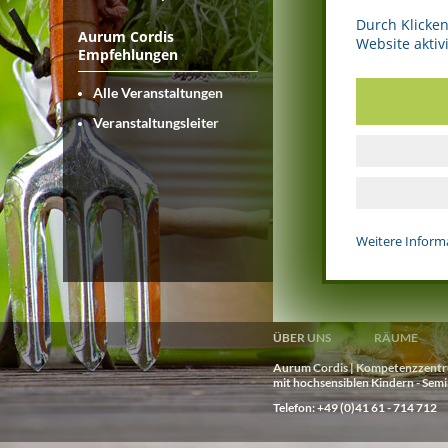
Durch Klicken
Aurum Cordis
Website aktivi
Empfehlungen
Alle Veranstaltungen
Vicki Birn
Veranstaltungsleiter
Weitere Inform
ÜBER UNS
RÄUME
Aurum Cordis | Kompetenzzentrum
mit hochsensiblen Kindern - Sem
Telefon: +49 (0)41 61 - 714 712