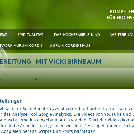
KOMPETE
FÜR HOCHSE
ITÄT
SPIRITUALITÄT
DAS HOCHSENSIBLE KIND
WEITERBILD
ZWERK AURUM CORDIS
AURUM CORDIS HAUS
REITUNG - MIT VICKI BIRNBAUM
:
Kurse
Donnerstag von 18:00 bis 20:00 Uhr
Infos & Anmeldung:
stellungen
Tel. 04141 - 93 89 31
seite für Sie optimal zu gestalten und fortlaufend verbessern zu
www.hebamme-vicki-birnbaum.de
 das Analyse Tool Google Analytics. Die Videos von YouTube und 
Datenschutzmodus eingebaut. Auch vor dem Start der Videos könne
DETAILS
 durch die Anbieter nachgeladen werden. Der eingebundene Podcas
Abspielen bereits Scripte und Fonts nachladen.