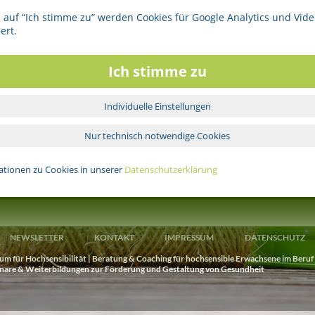
Ort
Aurum Cordis
Seminaraum 2 (Souterrain)
 auf “Ich stimme zu” werden Cookies für Google Analytics und Vide
Stader Straße 32
ert.
21614 Buxtehude
E-Mail:
info@aurum-cordis.de
Ich stimme zu
baum
Leiter/in
Vicki Birnbaum
Individuelle Einstellungen
Diese Seite drucken
Nur technisch notwendige Cookies
ationen zu Cookies in unserer
Datenschutzerklärung
WEITERE VERANSTALTUNGEN
NEWSLETTER
KONTAKT
IMPRESSUM
DATENSCHUTZ
 für Hochsensibilität | Beratung & Coaching für hochsensible Erwachsene im Beruf
inare & Weiterbildungen zur Förderung und Gestaltung von Gesundheit