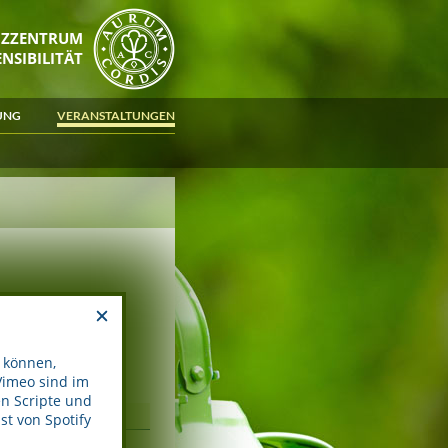
NZZENTRUM
NSIBILITÄT
UNG
VERANSTALTUNGEN
 können,
Vimeo sind im
n Scripte und
t von Spotify