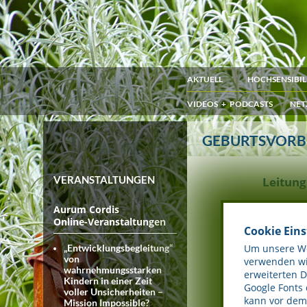
AKTUELL
HOCHSENSIBIL
VIDEOS + PODCASTS
NET
GEBURTSVORBE
VERANSTALTUNGEN
Leitung
Aurum Cordis
Online-Veranstaltungen
Cookie Ein
Um unsere Web
„Entwicklungsbegleitung“
von
verwenden wir
wahrnehmungsstarken
erweiterten 
Kindern in einer Zeit
Google Fonts
voller Unsicherheiten –
kann vor dem 
Mission Impossible?