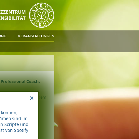
NZZENTRUM
NSIBILITÄT
UNG
VERANSTALTUNGEN
 Professional Coach,
 sich selbst. Und trotzdem
nelle Begleitung, um
gehen.
 können,
Vimeo sind im
fte und deren Teams
n Scripte und
n ich besonders
t von Spotify