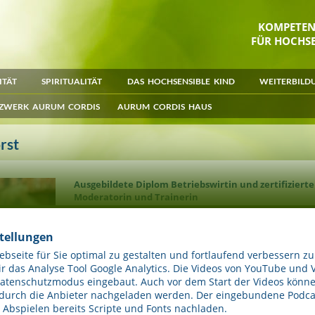
KOMPETE
FÜR HOCHSE
ITÄT
SPIRITUALITÄT
DAS HOCHSENSIBLE KIND
WEITERBILD
ZWERK AURUM CORDIS
AURUM CORDIS HAUS
rst
Ausgebildete Diplom Betriebswirtin und zertifizierte
Moderatorin und Trainerin
Mein Credo lautet: Jeder Mensch ist der beste Experte für
braucht es oftmals einen Blick von außen - eine professio
stellungen
erfolgreich und gestärkt durch Veränderungsprozesse zu 
seite für Sie optimal zu gestalten und fortlaufend verbessern zu
 das Analyse Tool Google Analytics. Die Videos von YouTube und 
Ich begleite Menschen und Organisationen, Führungskrä
Datenschutzmodus eingebaut. Auch vor dem Start der Videos könne
durch Entwicklungs- und Veränderungsprozesse. Dabei bi
spezialisiert auf die Themen:
 durch die Anbieter nachgeladen werden. Der eingebundene Podcas
Abspielen bereits Scripte und Fonts nachladen.