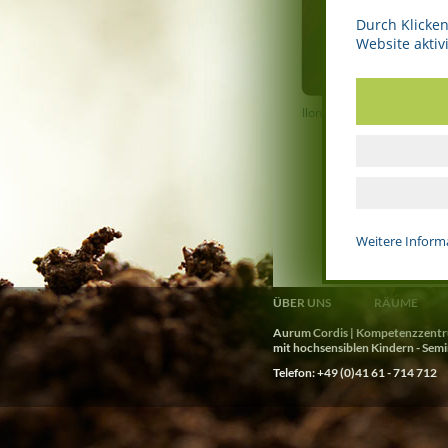
Durch Klicken
Website aktivi
Ilona Sommerfeld
Weitere Inform
ÜBER UNS
RÄUME
Aurum Cordis | Kompetenzzentrum
mit hochsensiblen Kindern - Sem
Telefon: +49 (0)41 61 - 714 712