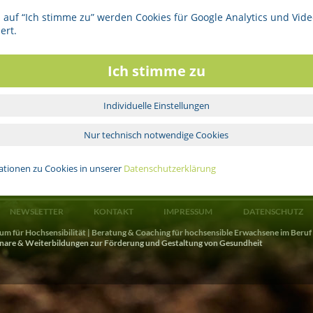
Tel. 040/550 48 40
 auf “Ich stimme zu” werden Cookies für Google Analytics und Vide
E-Mail:
ilona.sommerfeld@web.de
ert.
Diese Seite drucken
Ich stimme zu
Individuelle Einstellungen
Nur technisch notwendige Cookies
ationen zu Cookies in unserer
Datenschutzerklärung
NEWSLETTER
KONTAKT
IMPRESSUM
DATENSCHUTZ
 für Hochsensibilität | Beratung & Coaching für hochsensible Erwachsene im Beruf
inare & Weiterbildungen zur Förderung und Gestaltung von Gesundheit