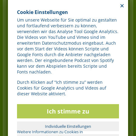
Im Laufe meines Lebens und durch wunderbare Unterstützung
unterschiedlichster Richtungen, habe ich heute einen
Cookie Einstellungen
lebendigen, gesunden Körper, aus dem ich die Schätze von
Um unsere Webseite für Sie optimal zu gestalten
damals hinausfließen lassen kann.
und fortlaufend verbessern zu können,
verwenden wir das Analyse Tool Google Analytics.
Wie tue ich das? Wie sieht das aus? Und welche
Die Videos von YouTube und Vimeo sind im
Tätigkeit übe ich aus?
erweiterten Datenschutzmodus eingebaut. Auch
Vor allem das tägliche Praktizieren, was ich damals zum Gesund
vor dem Start der Videos können Scripte und
werden benötigte und auch heute noch ausübe (z.B. das
Google Fonts durch die Anbieter nachgeladen
Energie ziehen aus Mutter Erde) hat mich zu unendlicher Liebe
werden. Der eingebundene Podcast von Spotify
Mutter Gaia’s gebracht. Eine tiefe Verbundenheit und Vertrauen
kann vor dem Abspielen bereits Scripte und
und so große Dankbarkeit für ihre Früchte. Ihre Farben,
Fonts nachladen.
Formen, Schönheit und ihr kommunizieren mit unseren Zellen
ist mir tief vertraut.
Durch Klicken auf “Ich stimme zu” werden
Cookies für Google Analytics und Videos auf
Dieses Wissen zu vermitteln und anderen Menschen dieses
dieser Website aktiviert.
Geschenk nahe zu bringen, ist meine Expertise und meine tiefe
Leidenschaft und Freude. Hier zu erinnern, Verbindung
herzustellen, einzuladen, läßt mein Herz erblühen.
Ich stimme zu
Web:
https://beategauder.de
Individuelle Einstellungen
E-Mail:
beate.gauder@gmx.de
Weitere Informationen zu Cookies in