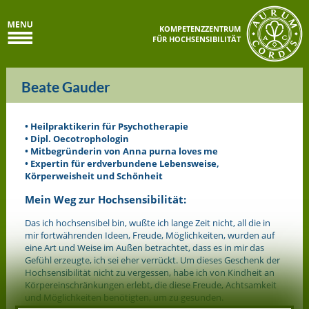
KOMPETENZZENTRUM
FÜR HOCHSENSIBILITÄT
Beate Gauder
• Heilpraktikerin für Psychotherapie
• Dipl. Oecotrophologin
• Mitbegründerin von Anna purna loves me
• Expertin für erdverbundene Lebensweise,
Körperweisheit und Schönheit
Mein Weg zur Hochsensibilität:
Das ich hochsensibel bin, wußte ich lange Zeit nicht, all die in
mir fortwährenden Ideen, Freude, Möglichkeiten, wurden auf
eine Art und Weise im Außen betrachtet, dass es in mir das
Gefühl erzeugte, ich sei eher verrückt. Um dieses Geschenk der
Hochsensibilität nicht zu vergessen, habe ich von Kindheit an
Körpereinschränkungen erlebt, die diese Freude, Achtsamkeit
und Möglichkeiten benötigten, um zu gesunden.